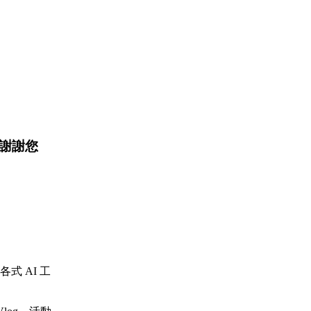
謝謝您
及各式 AI 工