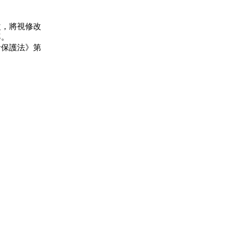
改，將視修改
率。
者保護法》第