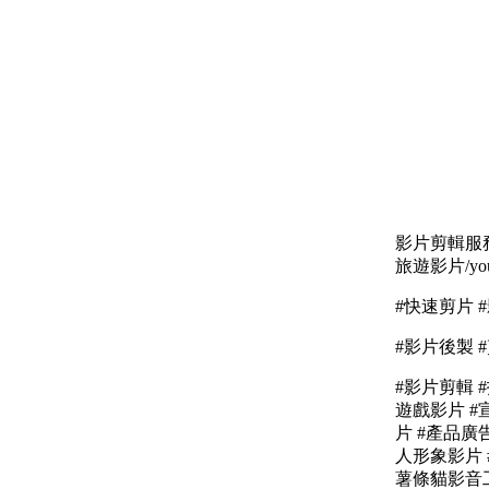
影片剪輯服務
旅遊影片/yo
#快速剪片 
#影片後製 
#影片剪輯 #抖
遊戲影片 #宣
片 #產品廣
人形象影片 
薯條貓影音工作室#c