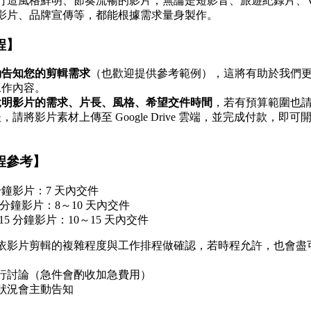
打造風格鮮明、節奏流暢的影片，無論是短影音、旅遊紀錄片、Vl
影片、品牌宣傳等，都能根據需求量身製作。
程】
動告知您的剪輯需求
（也歡迎提供參考範例），這將有助於我們
工作內容。
說明影片的需求、片長、風格、希望交件時間
，若有預算範圍也
，請將影片素材上傳至 Google Drive 雲端，並完成付款，即可
程參考】
 分鐘影片：7 天內交件
-3 分鐘影片：8～10 天內交件
～15 分鐘影片：10～15 天內交件
依影片剪輯的複雜程度與工作排程做確認，若時程允許，也會盡
行討論（急件會酌收加急費用）
狀況會主動告知