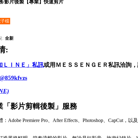
務/影片後製【專業】快速剪片
電子檔
況:
全新
情:
加ＬＩＮＥ」
私訊
或用ＭＥＳＳＥＮＧＥＲ私訊洽詢，
 @859kfvzs
NE)
業「影片剪輯後製」服務
obe Premiere Pro、After Effects、Photoshop、CapCut，以