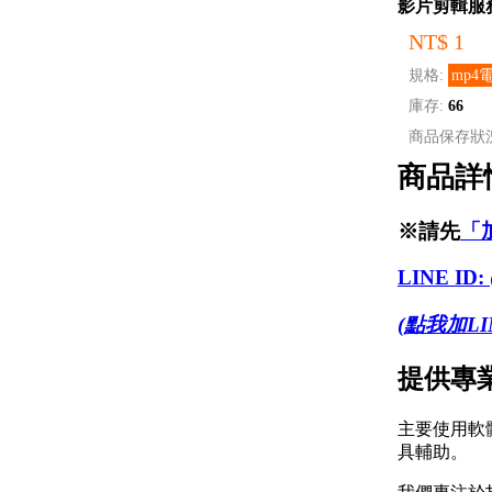
影片剪輯服
NT$ 1
規格:
mp4
庫存:
66
商品保存狀
商品詳
※請先
「
LINE ID:
(點我加LI
提供專
主要使用軟體：Ad
具輔助。