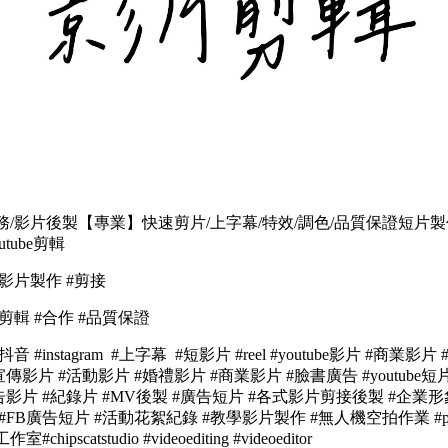
/影片後製【專業】快速剪片/上字幕/特效/調色/品質保證短片製
utube剪輯
#影片製作 #剪接
#剪輯 #合作 #品質保證
音 #instagram #上字幕 #短影片 #reel #youtube影片 #商業影片
傳影片 #活動影片 #婚禮影片 #商業影片 #臉書廣告 #youtube短
告影片 #紀錄片 #MV後製 #廣告短片 #各式影片剪接後製 #企業形
#FB廣告短片 #活動花絮紀錄 #教學影片製作 #無人機空拍作業 #pod
hipscatstudio #videoediting #videoeditor