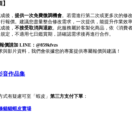
項】
完成後，
提供一次免費微調機會
。若需進行第二次或更多次的修
另行報價。建議您盡量整合修改需求，一次提供，能提升作業效
完成後，
不接受取消與退款
。此服務屬於客製化商品，依《消費
條規定，不適用七日鑑賞期，請確認需求後再進行合作。
請加 LINE：@859kfvzs
求與影片資料，我們會依據您的專案提供專屬報價與建議！
影音作品集
方式有疑慮可至「蝦皮」
第三方支付下單
：
條貓貓蝦皮賣場