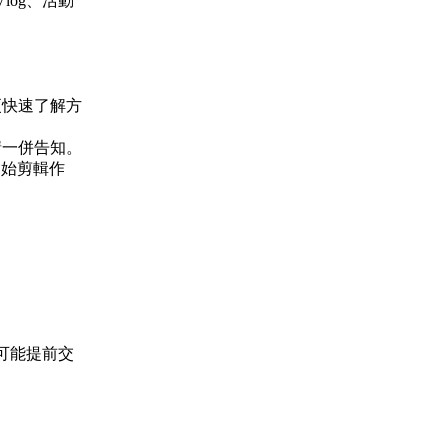
og、活動
更快速了解方
請一併告知。
開始剪輯作
可能提前交