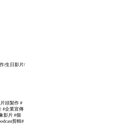
作/生日影片/
 #片頭製作 #
片 #企業宣傳
象影片 #個
cast剪輯#