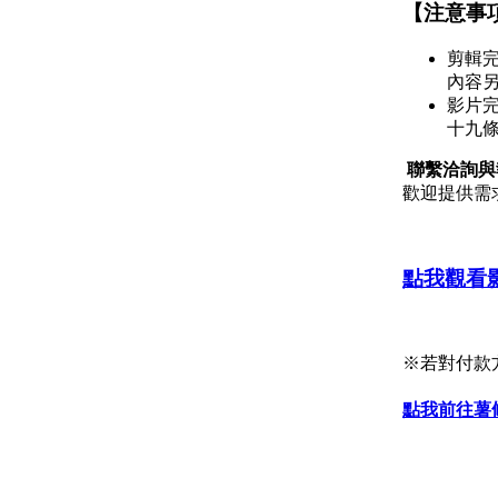
【注意事
剪輯
內容
影片
十九
聯繫洽詢與報價
歡迎提供需
點我觀看
※若對付款
點我前往薯