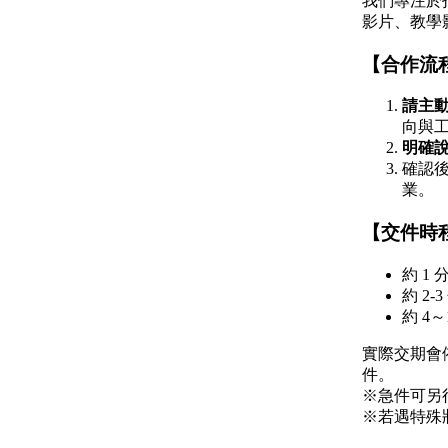
我們專注於
影片、教學
【合作流
請主
向與
明確
確認後
業。
【交件時
約 1
約 2
約 4
實際交期會
件。
※急件可另
※若遇特殊