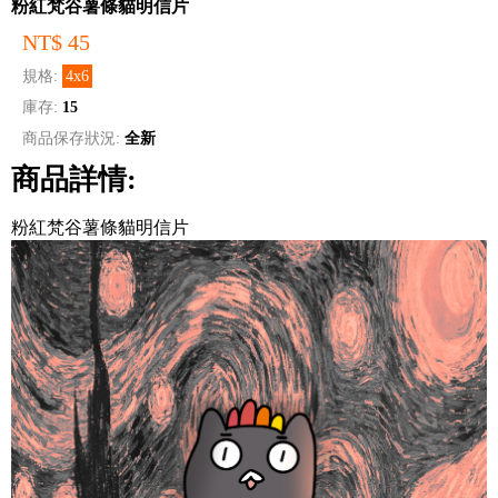
粉紅梵谷薯條貓明信片
NT$ 45
規格:
4x6
庫存:
15
商品保存狀況:
全新
商品詳情:
粉紅梵谷薯條貓明信片