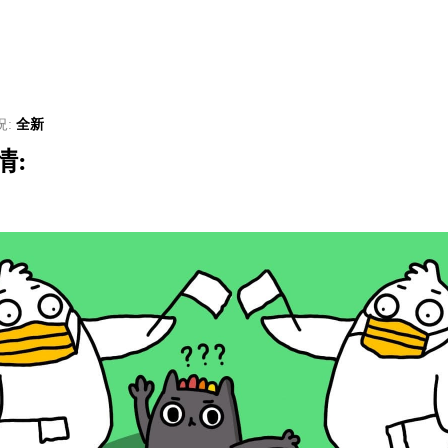
況:
全新
情: